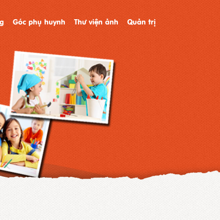
g
Góc phụ huynh
Thư viện ảnh
Quản trị