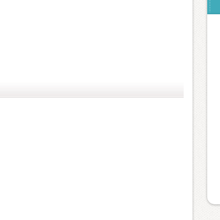
(
(
m
(