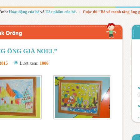
Ảnh:
Hoạt động của bé
và
Tác phẩm của bé
.
Cuộc thi “Bé vẽ tranh tặng ông 
ăk Drông
NG ÔNG GIÀ NOEL”
2015
Lượt xem:
1006
(
(