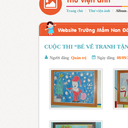
Trang chủ
Thư viện ảnh
Album 
Website Trường Mầm Non Đ
CUỘC THI “BÉ VẼ TRANH TẶ
Người đăng:
Quản trị
Ngày đăng:
08/09/