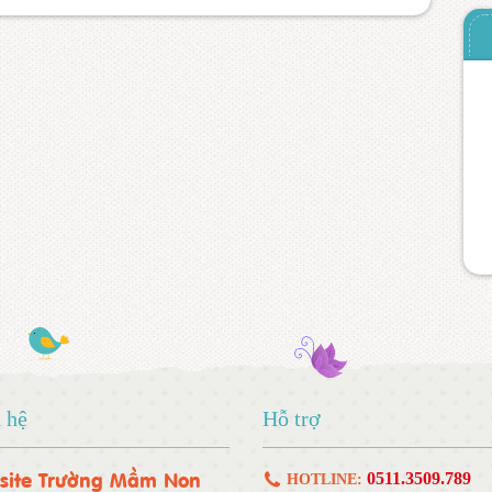
 hệ
Hỗ trợ
site Trường Mầm Non
0511.3509.789
HOTLINE: