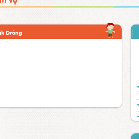
ăk Drông
(
(