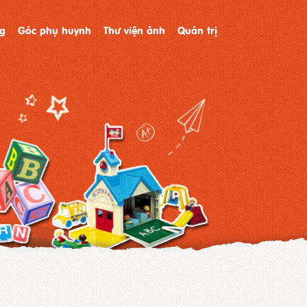
g
Góc phụ huynh
Thư viện ảnh
Quản trị