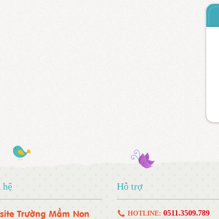
 hệ
Hỗ trợ
site Trường Mầm Non
0511.3509.789
HOTLINE: