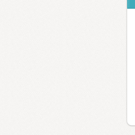
(
(
m
(