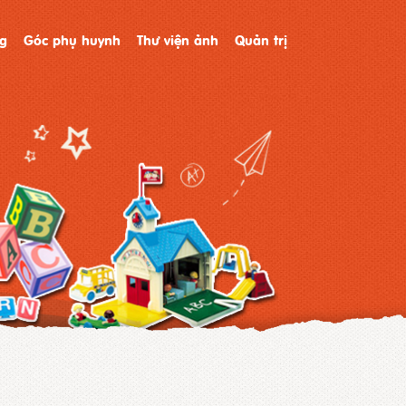
g
Góc phụ huynh
Thư viện ảnh
Quản trị