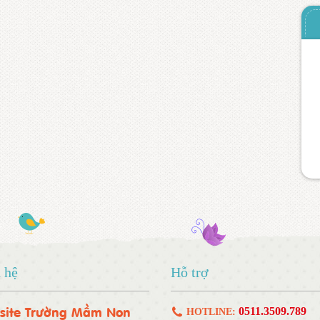
 hệ
Hỗ trợ
site Trường Mầm Non
0511.3509.789
HOTLINE: