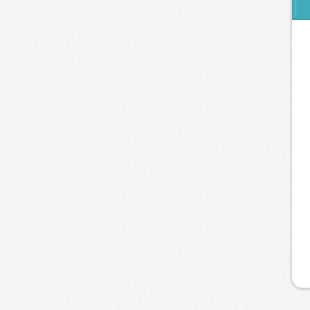
(
(
m
(