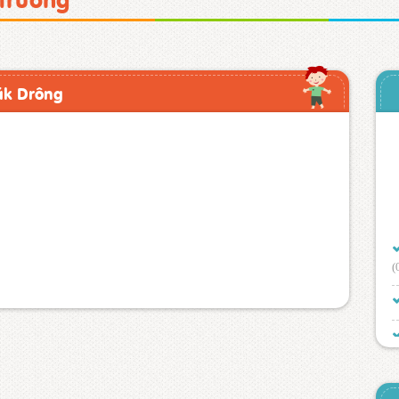
ăk Drông
(
(