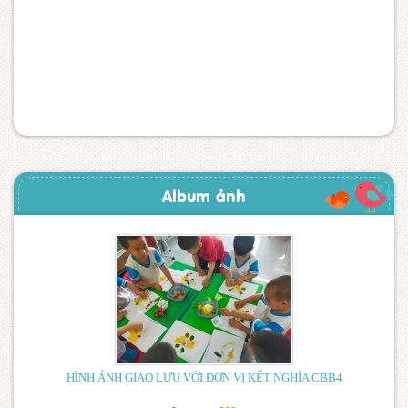
KH- PHÒNG, CHỐNG DỊCH BỆNH
(09/02/2020)
kế hoạch tổ chức trung thu cho trẻ
(09/09/2019)
Album ảnh
(30/05/2019)
LỊCH TRỰC NGHỈ LỄ 30/4 – 1/5 NĂM 2019
(26/04/2019)
LỊCH TRỰC NGHỈ LỄ 30/4 – 1/5
(26/04/2019)
TẬP HUẤN CHUẨN HIỆU TRƯỞNG, CHUẨN NGHỀ
NGHIỆP GIÁO VIÊN MẦM NON
(17/04/2019)
ĐĂNG KÝ GIỜ DẠY TỐT CHÀO MỪNG NGÀY PHỤ NỮ
HÌNH ẢNH GIAO LƯU VỚI ĐƠN VỊ KẾT NGHĨA CBB4
VIỆT NAM 8/3 VÀ NGÀY 26/3
(11/03/2019)