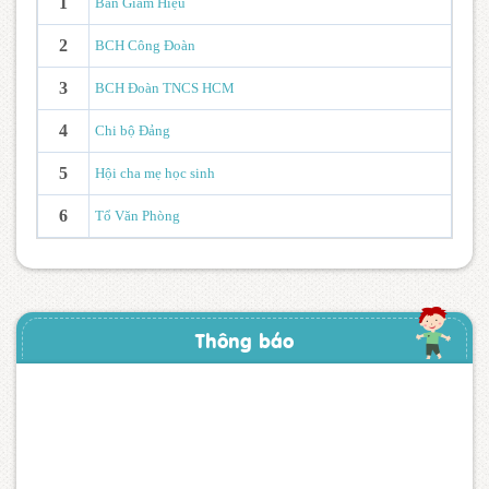
1
Ban Giám Hiệu
2
BCH Công Đoàn
3
BCH Đoàn TNCS HCM
4
Chi bộ Đảng
5
Hội cha mẹ học sinh
6
Tổ Văn Phòng
Thông báo