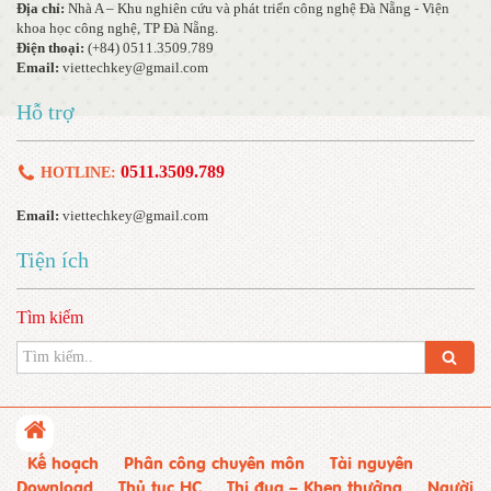
Địa chỉ:
Nhà A – Khu nghiên cứu và phát triển công nghệ Đà Nẵng - Viện
khoa học công nghệ, TP Đà Nẵng.
Điện thoại:
(+84) 0511.3509.789
Email:
viettechkey@gmail.com
Hỗ trợ
0511.3509.789
HOTLINE:
Email:
viettechkey@gmail.com
Tiện ích
Tìm kiếm
Kế hoạch
Phân công chuyên môn
Tài nguyên
Download
Thủ tục HC
Thi đua – Khen thưởng
Người