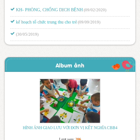
KH- PHÒNG, CHỐNG DỊCH BỆNH
(09/02/2020)
kế hoạch tổ chức trung thu cho trẻ
(09/09/2019)
(30/05/2019)
LỊCH TRỰC NGHỈ LỄ 30/4 – 1/5 NĂM 2019
(26/04/2019)
LỊCH TRỰC NGHỈ LỄ 30/4 – 1/5
(26/04/2019)
Album ảnh
TẬP HUẤN CHUẨN HIỆU TRƯỞNG, CHUẨN NGHỀ
NGHIỆP GIÁO VIÊN MẦM NON
(17/04/2019)
ĐĂNG KÝ GIỜ DẠY TỐT CHÀO MỪNG NGÀY PHỤ NỮ
VIỆT NAM 8/3 VÀ NGÀY 26/3
(11/03/2019)
THÔNG BÁO : HỌP XÉT NÂNG LƯƠNG THƯỜNG
XUYÊN VÀ NÂNG LƯƠNG TRƯỚC THỜI HẠN ĐỢT 1 NĂM
2019
(19/02/2019)
HÌNH ẢNH GIAO LƯU VỚI ĐƠN VỊ KẾT NGHĨA CBB4
Thông báo – Kế hoạch hoạt động cho năm học mới
(08/09/2015)
Lượt xem:
206